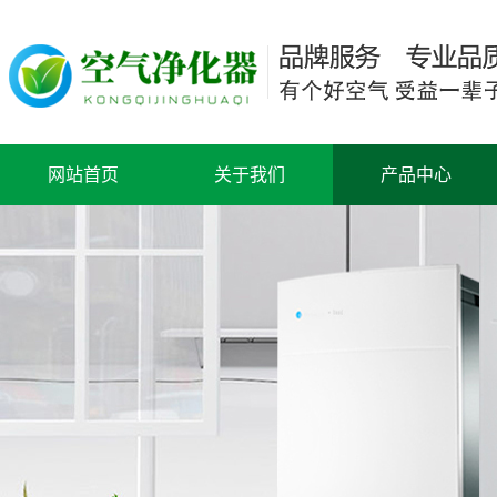
网站首页
关于我们
产品中心