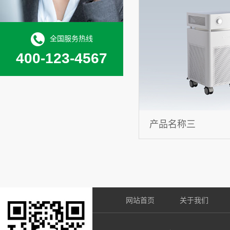
全国服务热线
400-123-4567
产品名称三
网站首页
关于我们