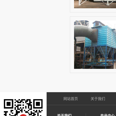
网站首页
关于我们
关于我们
产品中心