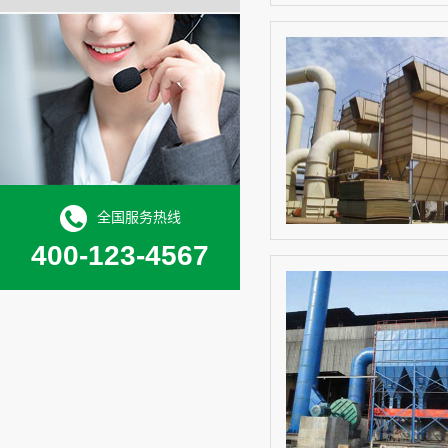
全国服务热线
400-123-4567