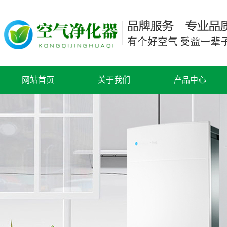
网站首页
关于我们
产品中心