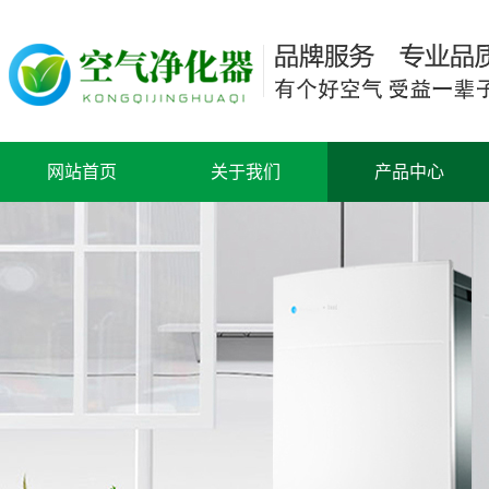
网站首页
关于我们
产品中心