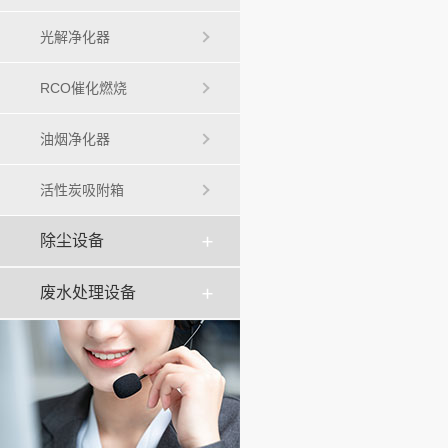
光解净化器
RCO催化燃烧
油烟净化器
活性炭吸附箱
除尘设备
废水处理设备