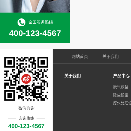
全国服务热线
400-123-4567
网站首页
关于我们
关于我们
产品中心
废气设备
除尘设备
废水处理
微信咨询
咨询热线
400-123-4567